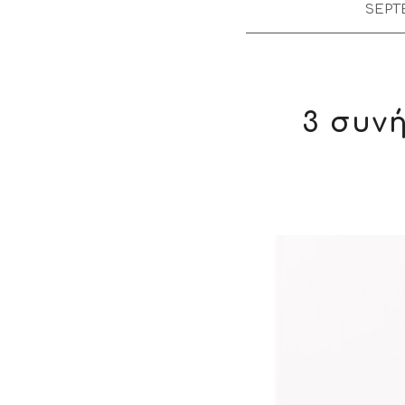
SEPTE
3 συν