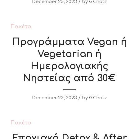
/
December 23, 2023
by
G.Chatz
Πακέτα
Προγράμματα Vegan ή
Vegetarian ή
Ημερολογιακής
Νηστείας από 30€
/
December 23, 2023
by
G.Chatz
Πακέτα
Εποχιακό Detox & After