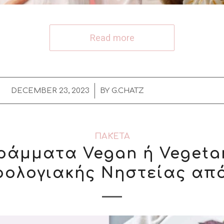
Read more
/
DECEMBER 23, 2023
BY
G.CHATZ
ΠΑΚΈΤΑ
ράμματα Vegan ή Vegetar
ολογιακής Νηστείας απ