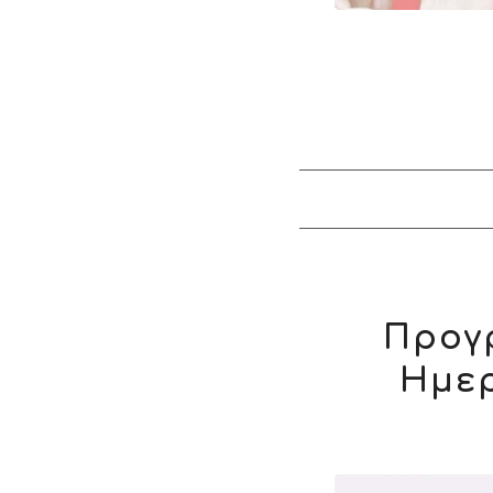
Προγ
Ημερ