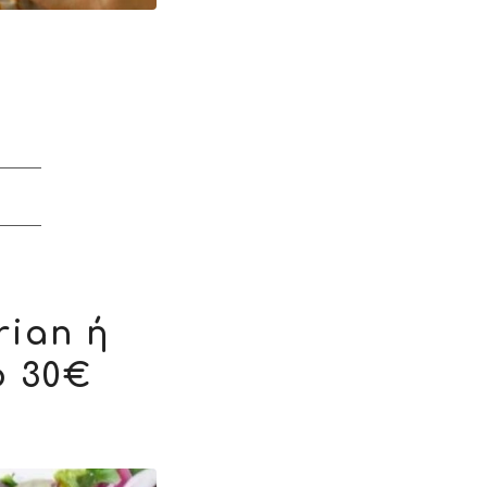
ian ή
ό 30€