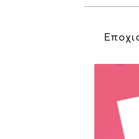
Εποχια