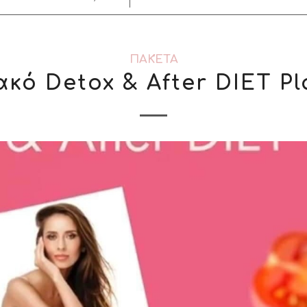
ΠΑΚΈΤΑ
κό Detox & After DIET P