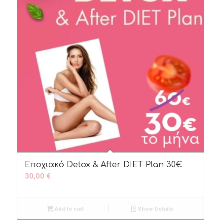
Εποχιακό Detox & After DIET Plan 30€
30,00
€
Add to cart
Show Details